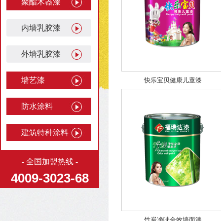
聚酯木器漆
内墙乳胶漆
外墙乳胶漆
墙艺漆
快乐宝贝健康儿童漆
防水涂料
建筑特种涂料
- 全国加盟热线 -
4009-3023-68
竹炭净味全效墙面漆