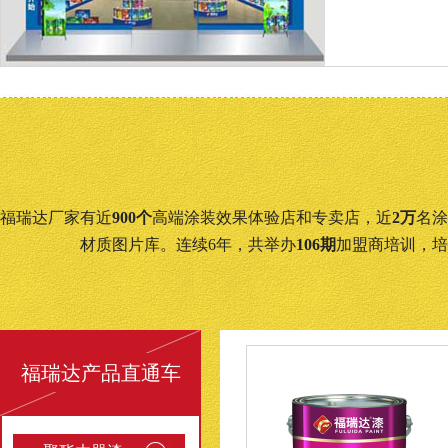
福瑞达厂家有近
900个
高端涂装效果体验店和专卖店，近
2万
名涂
材质图片库。连续6年，共举办
106期
加盟商培训，培
福瑞达产品直通车