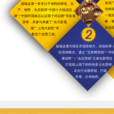
各类
福瑞达漆一直专注于涂料的研发、生
营销
产、销售，先后获得“中国十大锐进品
一规
牌”,“中国环境标志认证双十环品牌”等多项
略，
荣誉，并参与承建了“东方影视
永远
城”“ 上海大剧院”等
数百个优秀工程。
福瑞达漆为强化市场营销力，首创跨界.1
狂营销模式。通过 “互联网营销”+“环
康涂料”＋“会议营销”立体化新理念
打造线上线下的特色多元化营销
，走在行业最前端，打破
常规，出奇制胜。