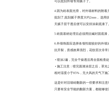
可以批刮外墙专用腻子了。
4.因为砖表面光滑，对外墙材料的附
批刮了,批刮腻子厚度大约2mm， 选
天腻子层干透后便可以安排涂刷底漆了
5.砖面基材处理后必须用抗碱封固底漆
6.外墙饰面应选择各项性能较好的外
抗开裂，质感效果强烈，花纹层次非常
• 喷涂2遍，完全干燥透后再全面检
• 施工注意：喷完面漆涂层之后，罩
相对湿度小于85%，无大风的天气下
这是针对旧墙砖翻新的一些要求和注意
只要有安全节能的翻新方案，都能够使