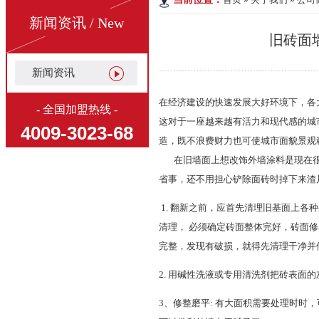
新闻资讯 / New
旧砖面
新闻资讯
在经济建设的快速发展大好环境下，各
- 全国加盟热线 -
这对于一座越来越有活力和现代感的城
4009-3023-68
造，既不浪费财力也可使城市面貌景观
在旧墙面上想改饰外墙涂料是现在很
省事，还不用担心铲除面砖时掉下来渣
1. 翻新之前，应首先清理旧基面上各
清理， 必须确定砖面整体完好，砖面
完整，发现有破损，就得先清理干净并
2. 用碱性洗液或专用清洗剂把砖表
3、修整磨平: 有大面积需要处理时