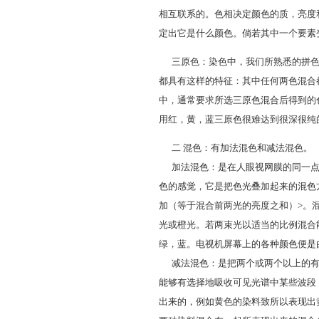
相互联系的。色相决定颜色的质，亮度
定出它是什么颜色。倘若其中一个要素
三原色：染色中，我们所熟悉的拼色
都具有这样的特征：其中任何两色混合
中，通常要求所选三原色混合后得到的
用红，黄，蓝三原色很难达到很深很纯
二 混色：有加法混色和减法混色。
加法混色：是在人眼视网膜的同一点
色的感觉，它是把色光叠加起来的混色
加（等于混合前两光的亮度之和）>。
光或橙光。若两束光以适当的比例混合
绿，蓝。电视机屏幕上的各种颜色便是
减法混色：是把两个或两个以上的有
能够有选择地吸收可见光谱中某些波段
出来的，例如黄色的染料致所以表现出