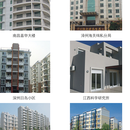
南昌嘉华大楼
漳州海关缉私分局
深州日岛小区
江西科学研究所