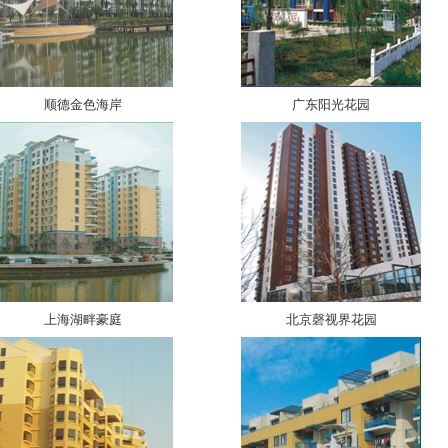
顺德金色海岸
广东阳光花园
上海湖畔豪庭
北京磬视界花园