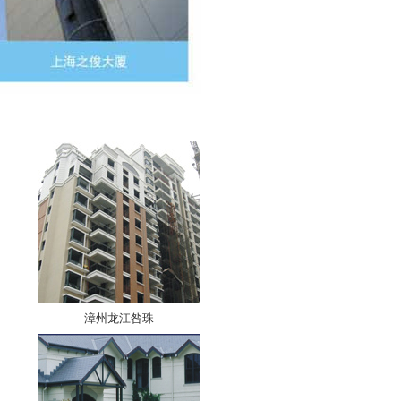
漳州龙江咎珠